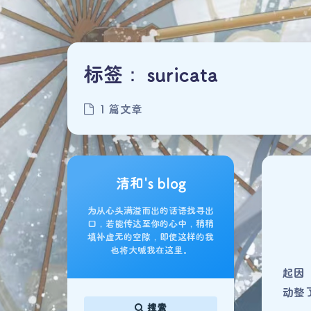
标签：
suricata
1 篇文章
清和's blog
为从心头满溢而出的话语找寻出
口，若能传达至你的心中，稍稍
填补虚无的空隙，即使这样的我
也将大喊我在这里。
起因
动整了
搜索